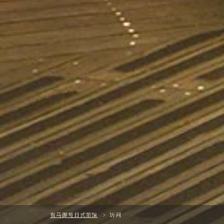
有马御苑日式旅馆
>
访问